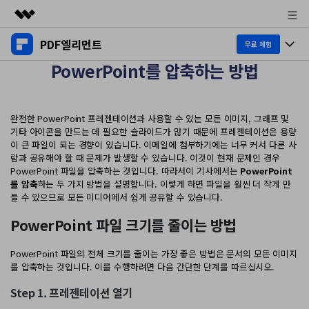
PDF엘리먼트
주요 제품
무료 체험
PowerPoint를 압축하는 방법
AIGC 크리에이티비티
제품 투어
비즈니스
유틸리티
개요
데스크탑
제품 기능
회사 소개
완전한 PowerPoint 프레젠테이션과 사용할 수 있는 모든 이미지, 그래프 및
솔루션
기타 아이콘을 만드는 데 필요한 슬라이드가 많기 때문에 프레젠테이션은 용량
Windows용
이 큰 파일이 되는 경향이 있습니다. 이메일에 첨부하기에는 너무 커서 다른 사
교육용
뉴스룸
AI PDF
람과 공유해야 할 때 문제가 발생할 수 있습니다. 이것이 현재 문제인 경우
Mac용
PowerPoint 파일을 압축하는 것입니다. 따라서이 기사에서는
PowerPoint
PDF 읽기
플랜 및 가격
를 압축
하는 두 가지 방법을 설명합니다. 이렇게 하면 파일을 훨씬 더 작게 만
비즈니스
PDF와 채팅하기
모바일 앱
들 수 있으므로 모든 미디어에서 쉽게 공유할 수 있습니다.
PDF 주석 달기
AI PDF 요약기
도움말 센터
iPhone/iPad용
리소스
PowerPoint 파일 크기를 줄이는 방법
PDF 생성
AI PDF 번역기
Android용
PowerPoint 파일의 전체 크기를 줄이는 가장 좋은 방법은 문서의 모든 이미지
고객 지원
PDF 병합
최신 버전 업그레이드
를 압축하는 것입니다. 이를 수행하려면 다음 간단한 단계를 따르십시오.
AI 문법 검사기
클라우드
새로운 기능
개인용
Step 1. 프레젠테이션 열기
도움말 센터
이미지와 채팅하기
무료 다운로드
문서 클라우드