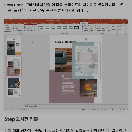
PDF 변환
구독 취소
PowerPoint 프레젠테이션을 연 다음 슬라이드의 이미지를 클릭합니다. 그런
PDFelement 자료실
PDF 온라인 도구
다음 "포맷" > "사진 압축"옵션을 클릭하시면 됩니다.
로그인
AI 콘텐츠 탐지기
PDF 편집
유튜브
PDF JPG 변환
AI PDF 재작성
PDF 압축
검색
네이버 블로그
PDF PPT 변환
AI PDF 설명
PDF 구성
PDF 병합
문서와 채팅하기
전문용
PDF 압축
AI 이미지 생성기
PDF 폼
PDF 회전
PDF 서명
기타 온라인 도구
AI 지원 센터
PDF 보호
PDF 일괄 작업
PDF OCR
Step 2.사진 압축
PDF 데이터 추출
이제 대화 상자가 나타납니다. 모든 이미지에 압축을 적용하려면 "이 그림에만