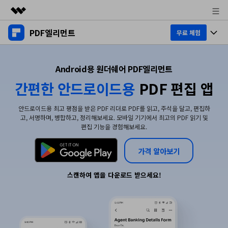
PDF엘리먼트
주요 제품
무료 체험
AIGC 크리에이티비티
제품 투어
비즈니스
유틸리티
Android용 원더쉐어 PDF엘리먼트
개요
데스크탑
간편한 안드로이드용
PDF 편집 앱
제품 기능
회사 소개
솔루션
Windows용
교육용
안드로이드용 최고 평점을 받은 PDF 리더로 PDF를 읽고, 주석을 달고, 편집하
뉴스룸
AI PDF
고, 서명하며, 병합하고, 정리해보세요. 모바일 기기에서 최고의 PDF 읽기 및
Mac용
편집 기능을 경험해보세요.
PDF 읽기
플랜 및 가격
비즈니스
PDF와 채팅하기
모바일 앱
PDF 주석 달기
가격 알아보기
AI PDF 요약기
도움말 센터
iPhone/iPad용
리소스
PDF 생성
스캔하여 앱을 다운로드 받으세요!
AI PDF 번역기
Android용
고객 지원
PDF 병합
최신 버전 업그레이드
AI 문법 검사기
클라우드
새로운 기능
개인용
도움말 센터
이미지와 채팅하기
무료 다운로드
문서 클라우드