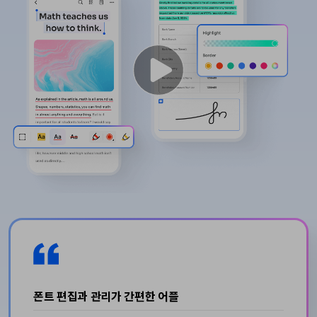
PDF 변환
구독 취소
PDFelement 자료실
PDF 온라인 도구
로그인
AI 콘텐츠 탐지기
PDF 편집
유튜브
PDF JPG 변환
AI PDF 재작성
검색
PDF 압축
네이버 블로그
PDF PPT 변환
AI PDF 설명
PDF 구성
PDF 병합
문서와 채팅하기
전문용
PDF 압축
AI 이미지 생성기
PDF 폼
PDF 회전
PDF 서명
기타 온라인 도구
AI 지원 센터
PDF 보호
PDF 일괄 작업
PDF OCR
폰트 편집과 관리가 간편한 어플
PDF 데이터 추출