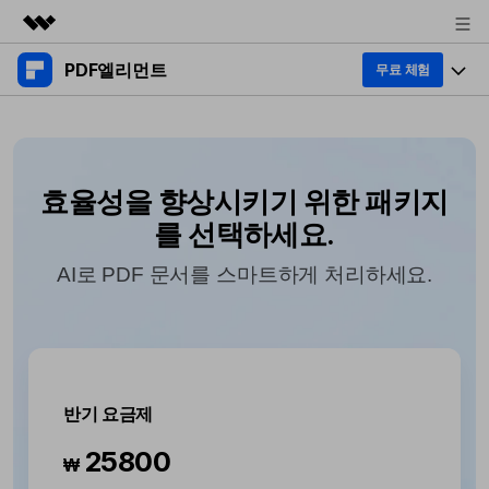
PDF엘리먼트
주요 제품
무료 체험
AIGC 크리에이티비티
제품 투어
비즈니스
유틸리티
개요
데스크탑
제품 기능
회사 소개
효율성을 향상시키기 위한 패키지
솔루션
Windows용
를 선택하세요.
교육용
AI PDF
Mac용
PDF 읽기
AI로 PDF 문서를 스마트하게 처리하세요.
비즈니스
PDF와 채팅하기
모바일 앱
PDF 주석 달기
iPhone/iPad용
AI PDF 요약기
리소스
PDF 생성
Android용
AI PDF 번역기
PDF 병합
고객 지원
최신 버전 업그레이드
반기 요금제
클라우드
AI 문법 검사기
새로운 기능
개인용
25800
문서 클라우드
도움말 센터
₩
무료 다운로드
이미지와 채팅하기
PDF 변환