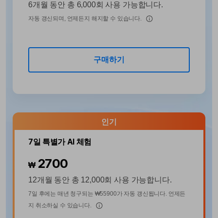
구독 취소
6개월 동안 총 6,000회 사용 가능합니다.
PDF 온라인 도구
PDFelement 자료실
로그인
PDF 편집
AI 콘텐츠 탐지기
자동 갱신되며, 언제든지 해지할 수 있습니다.
PDF JPG 변환
유튜브
PDF 압축
AI PDF 재작성
검색
PDF PPT 변환
네이버 블로그
PDF 구성
AI PDF 설명
구매하기
PDF 병합
문서와 채팅하기
전문용
PDF 압축
PDF 폼
AI 이미지 생성기
PDF 회전
PDF 서명
인기
PDF 보호
7일 특별가 AI 체험
PDF 일괄 작업
2700
₩
PDF OCR
12개월 동안 총 12,000회 사용 가능합니다.
PDF 데이터 추출
7일 후에는 매년 청구되는 ₩55900가 자동 갱신됩니다. 언제든
지 취소하실 수 있습니다.
AI PDF 요약기