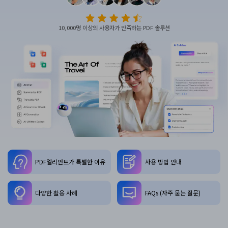
PDF 변환
구독 취소
PDFelement 자료실
PDF 온라인 도구
로그인
AI 콘텐츠 탐지기
PDF 편집
10,000명 이상의 사용자가 만족하는 PDF 솔루션
유튜브
PDF JPG 변환
AI PDF 재작성
PDF 압축
검색
네이버 블로그
PDF PPT 변환
AI PDF 설명
PDF 구성
PDF 병합
문서와 채팅하기
전문용
PDF 압축
AI 이미지 생성기
PDF 폼
PDF 회전
PDF 서명
기타 온라인 도구
AI 지원 센터
PDF 보호
PDF엘리먼트가 특별한 이유
사용 방법 안내
PDF 일괄 작업
PDF OCR
다양한 활용 사례
FAQs (자주 묻는 질문)
PDF 데이터 추출