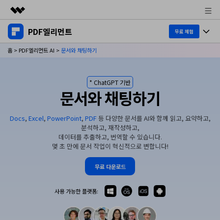
PDF엘리먼트
주요 제품
무료 체험
AIGC 크리에이티비티
홈
>
PDF엘리먼트 AI
>
문서와 채팅하기
제품 투어
비즈니스
유틸리티
개요
데스크탑
제품 기능
회사 소개
* ChatGPT 기반
솔루션
문서와 채팅하기
Windows용
교육용
뉴스룸
AI PDF
Mac용
Docs
,
Excel
,
PowerPoint
,
PDF
등 다양한 문서를 AI와 함께 읽고, 요약하고,
PDF 읽기
분석하고, 재작성하고,
플랜 및 가격
비즈니스
PDF와 채팅하기
모바일 앱
데이터를 추출하고, 번역할 수 있습니다.
PDF 주석 달기
몇 초 만에 문서 작업이 혁신적으로 변합니다!
AI PDF 요약기
도움말 센터
iPhone/iPad용
리소스
PDF 생성
무료 다운로드
AI PDF 번역기
Android용
고객 지원
PDF 병합
최신 버전 업그레이드
사용 가능한 플랫폼:
AI 문법 검사기
클라우드
새로운 기능
개인용
도움말 센터
이미지와 채팅하기
무료 다운로드
문서 클라우드