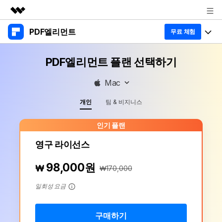
PDF엘리먼트
주요 제품
무료 체험
AIGC 크리에이티비티
제품 투어
비즈니스
PDF엘리먼트 플랜 선택하기
유틸리티
개요
데스크탑
제품 기능
회사 소개
Mac
솔루션
Windows용
개인
팀 & 비지니스
교육용
AI PDF
Mac용
PDF 읽기
인기 플랜
비즈니스
PDF와 채팅하기
모바일 앱
PDF 주석 달기
영구 라이선스
iPhone/iPad용
AI PDF 요약기
리소스
PDF 생성
98,000원
₩
₩170,000
Android용
AI PDF 번역기
PDF 병합
고객 지원
최신 버전 업그레이드
일회성 요금
클라우드
AI 문법 검사기
새로운 기능
개인용
문서 클라우드
도움말 센터
무료 다운로드
이미지와 채팅하기
구매하기
PDF 변환