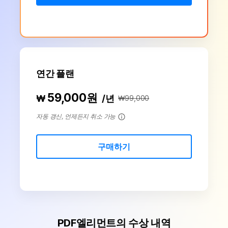
구독 취소
PDF 온라인 도구
PDFelement 자료실
로그인
PDF 편집
AI 콘텐츠 탐지기
PDF JPG 변환
유튜브
PDF 압축
AI PDF 재작성
검색
PDF PPT 변환
네이버 블로그
PDF 구성
AI PDF 설명
PDF 병합
연간 플랜
문서와 채팅하기
전문용
PDF 압축
59,000원
₩
/년
₩99,000
PDF 폼
AI 이미지 생성기
PDF 회전
자동 갱신, 언제든지 취소 가능
PDF 서명
PDF 보호
구매하기
PDF 일괄 작업
PDF OCR
PDF 데이터 추출
PDF엘리먼트의 수상 내역
AI PDF 요약기