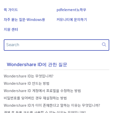
구독 취소
작동 환경
로그인
PDF 온라인 도구
PDF 편집
퀵 가이드
pdfelement노하우
AI 콘텐츠 탐지기
PDFelement 자료실
PDF JPG 변환
유튜브
자주 묻는 질문-Windows용
커뮤니티에 문의하기
PDF 압축
AI PDF 재작성
검색
PDF PPT 변환
네이버 블로그
지원 센터
사용자 가이드
PDF 구성
AI PDF 설명
PDF 병합
자주 묻는 질문
문서와 채팅하기
전문용
PDF 압축
PDF 폼
AI 이미지 생성기
PDF 회전
PDF 서명
Wondershare ID에 관한 질문
기타 온라인 도구
PDF 보호
AI 지원 센터
Wondershare ID는 무엇입니까?
PDF 일괄 작업
Wondershare ID 만드는 방법
Wondershare ID 계정에서 프로필을 수정하는 방법
PDF OCR
비밀번호를 잊어버린 경우 재설정하는 방법
PDF 데이터 추출
Wondershare ID가 이미 존재한다고 말하는 이유는 무엇입니까?
결제 후 등록 코드를 사용할 수 없는 이유는 무엇입니까?
AI PDF 요약기