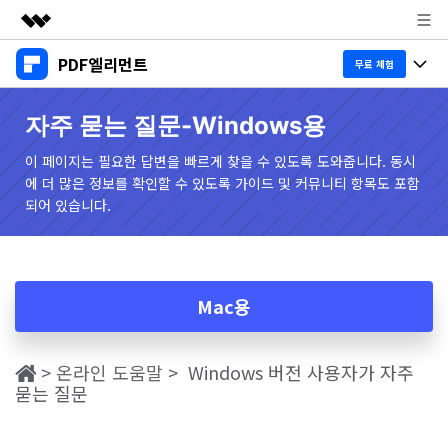
PDF엘리먼트
주요 제품
무료 체험
AIGC 크리에이티비티
제품 투어
비즈니스
자주 묻는 질문-Windows용
유틸리티
개요
데스크탑
이 페이지는 필요한 답변을 빠르게 찾을 수 있도록 도와줍니다. 동시
제품 기능
회사 소개
에 더 많은 정보를 확인할 수 있도록 가이드 및 커뮤니티 항목도 포함
솔루션
Windows용
되어 있습니다.
교육용
AI PDF
뉴스룸
Mac용
PDF 읽기
비즈니스
플랜 및 가격
PDF와 채팅하기
모바일 앱
PDF 주석 달기
Mac용
AI PDF 요약기
iPhone/iPad용
리소스
도움말 센터
PDF 생성
AI PDF 번역기
Android용
고객 지원
PDF 병합
최신 버전 업그레이드
>
온라인 도움말
> Windows 버전 사용자가 자주
묻는 질문
AI 문법 검사기
클라우드
새로운 기능
개인용
도움말 센터
무료 다운로드
구매하기
이미지와 채팅하기
문서 클라우드
PDF 변환