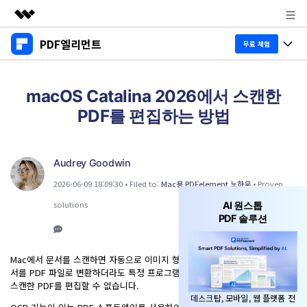
PDF엘리먼트
주요 제품
무료 체험
AIGC 크리에이티비티
제품 투어
비즈니스
유틸리티
macOS Catalina 2026에서 스캔한
개요
데스크탑
제품 기능
PDF를 편집하는 방법
회사 소개
솔루션
Windows용
교육용
뉴스룸
AI PDF
Mac용
Audrey Goodwin
PDF 읽기
플랜 및 가격
비즈니스
2026-06-09 18:09:30 • Filed to:
Mac용 PDFelement 노하우
• Proven
PDF와 채팅하기
모바일 앱
PDF 주석 달기
solutions
AI 원스톱
AI PDF 요약기
도움말 센터
iPhone/iPad용
리소스
PDF 솔루션
PDF 생성
AI PDF 번역기
Android용
고객 지원
PDF 병합
최신 버전 업그레이드
Mac에서 문서를 스캔하면 자동으로 이미지 형식으로 저장됩니다. 스캔한 문
AI 문법 검사기
서를 PDF 파일로 변환하더라도 특정 프로그램을 사용하지 않고는 Mac에서
클라우드
새로운 기능
개인용
스캔한 PDF를 편집할 수 없습니다.
도움말 센터
이미지와 채팅하기
무료 다운로드
구매하기
데스크탑, 모바일, 웹 플랫폼 전
문서 클라우드