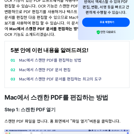
OCR 기능이 있는 PDF 소프트웨어를 사용하여 Mac에서 이미지 기반 PDF를
반에서 액세스할 수 있어 PDF
PDF 변환
구독 취소
작동 환경
편집할 수 있습니다. OCR 기능은 스캔한 PDF 문서를 편집 가능한 텍스트로
편집, 변환, 서명 등을
빠르고 간
PDF 온라인 도구
로그인
변환하므로 PDF 편집기를 사용하거나 텍스트 기반 파일 형식으로 변환하여
AI 콘텐츠 탐지기
편하게 수행할 수 있습니다.
PDF 편집
PDFelement 자료실
문서를 편집한 다음 편집할 수 있으므로 Mac에서 Microsoft Word 또는 미리
유튜브
PDF JPG 변환
보기를 사용하여 편집 할 수 있습니다. 이 문서에서는
PDF엘리먼트
를 사용하
무료 체험하기
AI PDF 재작성
PDF 압축
검색
여
Mac에서 스캔한 PDF 문서를 편집하는 방법
에 대해 설명하고 강력한
네이버 블로그
사용자 가이드
안전 다운로드
OCR 기능도 소개드리겠습니다.
PDF PPT 변환
AI PDF 설명
PDF 구성
자주 묻는 질문
PDF 병합
문서와 채팅하기
5분 안에 이런 내용을 알려드려요!
전문용
PDF 압축
01
Mac에서 스캔한 PDF를 편집하는 방법
AI 이미지 생성기
PDF 폼
02
Mac에서 스캔한 PDF 문서 편집
PDF 회전
PDF 서명
03
Mac에서 스캔한 PDF 문서를 편집하는 최고의 도구
기타 온라인 도구
AI 지원 센터
PDF 보호
Mac에서 스캔한 PDF를 편집하는 방법
PDF 일괄 작업
Step 1: 스캔한 PDF 열기
PDF OCR
스캔한 PDF 파일을 엽니다. 홈 화면에서 "파일 열기"버튼을 클릭합니다.
PDF 데이터 추출