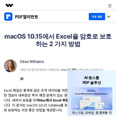
PDF엘리먼트
주요 제품
무료 체험
AIGC 크리에이티비티
제품 투어
비즈니스
유틸리티
macOS 10.15에서 Excel을 암호로 보호
개요
데스크탑
제품 기능
하는 2 가지 방법
회사 소개
솔루션
Windows용
교육용
뉴스룸
AI PDF
Mac용
Elise Williams
PDF 읽기
플랜 및 가격
비즈니스
2025-12-03 23:36:32 • Filed to:
macOS 꿀팁
• Proven solutions
PDF와 채팅하기
모바일 앱
PDF 주석 달기
AI 원스톱
AI PDF 요약기
도움말 센터
iPhone/iPad용
리소스
PDF 솔루션
PDF 생성
Excel 파일은 통계와 같은 숫자 데이터를 저장하는 데 자주 사용됩니다. 그러
AI PDF 번역기
Android용
한 정보의 대부분은 특히 재정 문제가 있는 경우 대중의 눈을 위한 것이 아닙
고객 지원
PDF 병합
최신 버전 업그레이드
니다. 따라서 보호를 위해
Mac에서 Excel 파일을 암호화하는 방법
을 배워야합
AI 문법 검사기
클라우드
니다. 이 문서는 macOS 10.15 Catalina를 포함하여 Mac에서 Excel을 암호
새로운 기능
개인용
도움말 센터
로 보호하는 가장 좋은 방법을 제공합니다.
이미지와 채팅하기
무료 다운로드
구매하기
데스크탑, 모바일, 웹 플랫폼 전
문서 클라우드