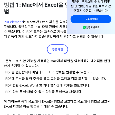
반에서 액세스할 수 있어 PDF
PDF 변환
구독 취소
작동 환경
방법 1 : Mac에서 Excel을 암호로 보호하는 방
편집, 변환, 서명 등을
빠르고 간
PDF 온라인 도구
로그인
법
AI 콘텐츠 탐지기
편하게 수행할 수 있습니다.
PDF 편집
PDFelement 자료실
유튜브
PDF JPG 변환
무료 체험하기
AI PDF 재작성
PDFelement
는 Mac에서 Excel 파일을 암호화할 수 있는 권장되고 강력한 도
PDF 압축
검색
구입니다. 일반적으로 PDF 파일 관리에 사용되지만 다른 여러 작업도 처리할
네이버 블로그
사용자 가이드
안전 다운로드
PDF PPT 변환
AI PDF 설명
수 ​​있습니다. 이 PDF 도구는 고속으로 기능을 처리하고 배치 파일을 처리할
PDF 구성
자주 묻는 질문
때 감독이 거의 필요하지 않습니다. 따라서 안전하고 신뢰할 수 있습니다.
PDF 병합
문서와 채팅하기
전문용
무료 체험
PDF 압축
AI 이미지 생성기
PDF 폼
PDF 회전
문서 보호-보안 기능을 사용하면 Mac에서 파일을 암호화하여 데이터를 안전
하게 유지할 수 있습니다.
PDF 서명
PDF를 편집합니다-파일과 이미지의 정보를 변경할 수 있습니다.
기타 온라인 도구
AI 지원 센터
PDF 보호
PDF에 주석을 달아 주석을 달고 그림을 그리고 강조 표시할 수 있습니다.
PDF 변환-Excel, Word 및 기타 형식간에 PDF를 변환합니다.
PDF 일괄 작업
PDF 양식 작성-채울 수 있는 양식을 작성하고 채웁니다.
PDF OCR
이 가이드를 통해 Mac에서 Excel을 암호로 보호하고 Mac에서 암호로 보호된
Excel 파일을 여는 방법을 이해할 수 있습니다.
PDF 데이터 추출