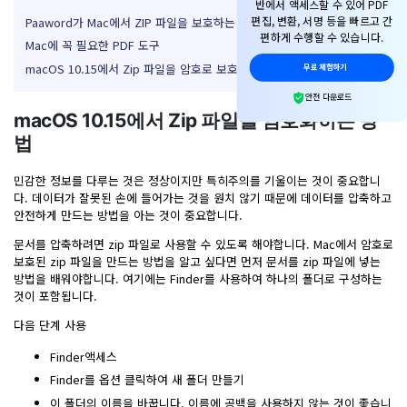
반에서 액세스할 수 있어 PDF
PDF 변환
구독 취소
작동 환경
편집, 변환, 서명 등을
빠르고 간
Paaword가 Mac에서 ZIP 파일을 보호하는 방법
PDF 온라인 도구
로그인
AI 콘텐츠 탐지기
편하게 수행할 수 있습니다.
PDF 편집
Mac에 꼭 필요한 PDF 도구
PDFelement 자료실
유튜브
PDF JPG 변환
macOS 10.15에서 Zip 파일을 암호로 보호하기 위한 팁
무료 체험하기
AI PDF 재작성
PDF 압축
검색
네이버 블로그
사용자 가이드
안전 다운로드
PDF PPT 변환
AI PDF 설명
macOS 10.15에서 Zip 파일을 암호화하는 방
PDF 구성
자주 묻는 질문
법
PDF 병합
문서와 채팅하기
전문용
PDF 압축
민감한 정보를 다루는 것은 정상이지만 특히주의를 기울이는 것이 중요합니
AI 이미지 생성기
PDF 폼
다. 데이터가 잘못된 손에 들어가는 것을 원치 않기 때문에 데이터를 압축하고
PDF 회전
안전하게 만드는 방법을 아는 것이 중요합니다.
PDF 서명
문서를 압축하려면 zip 파일로 사용할 수 있도록 해야합니다. Mac에서 암호로
기타 온라인 도구
AI 지원 센터
보호된 zip 파일을 만드는 방법을 알고 싶다면 먼저 문서를 zip 파일에 넣는
PDF 보호
방법을 배워야합니다. 여기에는 Finder를 사용하여 하나의 폴더로 구성하는
것이 포함됩니다.
PDF 일괄 작업
다음 단계 사용
PDF OCR
Finder액세스
PDF 데이터 추출
Finder를 옵션 클릭하여 새 폴더 만들기
이 폴더의 이름을 바꿉니다. 이름에 공백을 사용하지 않는 것이 좋습니