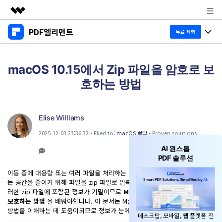
PDF엘리먼트
주요 제품
무료 체험
AIGC 크리에이티비티
제품 투어
비즈니스
유틸리티
macOS 10.15에서 Zip 파일을 암호로 보
개요
데스크탑
제품 기능
호하는 방법
회사 소개
솔루션
Windows용
교육용
뉴스룸
AI PDF
Mac용
Elise Williams
PDF 읽기
플랜 및 가격
비즈니스
2025-12-03 23:36:32 • Filed to:
macOS 꿀팁
• Proven solutions
PDF와 채팅하기
모바일 앱
PDF 주석 달기
AI 원스톱
AI PDF 요약기
도움말 센터
iPhone/iPad용
리소스
PDF 솔루션
PDF 생성
이동 중에 대용량 또는 여러 파일을 처리하는 경우 처리를 단순화하고 차지하
AI PDF 번역기
Android용
는 공간을 줄이기 위해 파일을 zip 파일로 압축해야 할 수 있습니다. 때로는 이
고객 지원
PDF 병합
최신 버전 업그레이드
러한 zip 파일에 포함된 정보가 기밀이므로
Mac에서 zip 파일을 비밀번호로
AI 문법 검사기
클라우드
보호하는 방법
을 배워야합니다. 이 문서는 Mac에서 zip 파일을 암호화하는
새로운 기능
개인용
도움말 센터
방법을 이해하는 데 도움이되므로 정보가 눈에 띄지 않게 할 수 있습니다.
이미지와 채팅하기
무료 다운로드
구매하기
데스크탑, 모바일, 웹 플랫폼 전
문서 클라우드