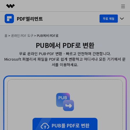
PDF엘리먼트
주요 제품
무료 체험
AIGC 크리에이티비티
제품 투어
비즈니스
홈
>
온라인 PDF 도구
>
PUB에서 PDF로
유틸리티
PUB에서 PDF로 변환
개요
데스크탑
제품 기능
회사 소개
솔루션
무료 온라인 PUB-PDF 변환 - 빠르고 안전하며 간편합니다.
Windows용
Microsoft 퍼블리셔 파일을 PDF로 쉽게 변환하고 어디서나 모든 기기에서 문
교육용
뉴스룸
AI PDF
서를 이용하세요.
Mac용
PDF 읽기
플랜 및 가격
비즈니스
PDF와 채팅하기
모바일 앱
PDF 주석 달기
AI PDF 요약기
도움말 센터
iPhone/iPad용
리소스
PDF 생성
AI PDF 번역기
Android용
고객 지원
PDF 병합
최신 버전 업그레이드
AI 문법 검사기
클라우드
새로운 기능
개인용
도움말 센터
PUB를 PDF로 변환
이미지와 채팅하기
무료 다운로드
문서 클라우드