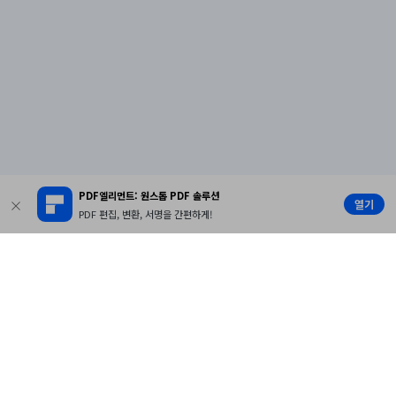
PDF엘리먼트: 원스톱 PDF 솔루션
열기
PDF 편집, 변환, 서명을 간편하게!
제품
원더쉐어
AI 탐색