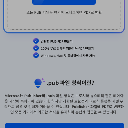
PDF 변환
구독 취소
PDFelement 자료실
PDF 온라인 도구
로그인
AI 콘텐츠 탐지기
또는 PUB 파일을 여기에 드래그하여 PDF로 변환
PDF 편집
유튜브
PDF JPG 변환
AI PDF 재작성
PDF 압축
검색
네이버 블로그
PDF PPT 변환
AI PDF 설명
PDF 구성
간편한 PUB-PDF 변환기
PDF 병합
문서와 채팅하기
100% 무료 온라인 퍼블리셔-PDF 변환기
전문용
PDF 압축
Windows, Mac 및 모바일에서 사용 가능
AI 이미지 생성기
PDF 폼
PDF 회전
PDF 서명
기타 온라인 도구
AI 지원 센터
.pub 파일 형식이란?
PDF 보호
Microsoft Publisher의 .pub
파일 형식은 브로셔와 뉴스레터 같은 레이아
PDF 일괄 작업
웃 제작에 특화되어 있습니다.
하지만 제한된 호환성과 크로스 플랫폼 지원 부
족으로 공유 및 인쇄가 어려울 수 있습니다.
Publisher 파일을 PDF로 변환하
PDF OCR
면
모든 기기에서 의도한 서식을 유지하며 손쉽게 접근할 수 있습니다.
PDF 데이터 추출