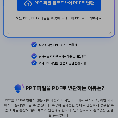
PPT 파일 업로드하여 PDF로 변환
PDF 변환
구독 취소
PDFelement 자료실
PDF 온라인 도구
로그인
AI 콘텐츠 탐지기
PDF 편집
유튜브
또는 PPT, PPTX 파일을 이곳에 드래그해 PDF로 바꿔보세요.
PDF JPG 변환
AI PDF 재작성
PDF 압축
검색
네이버 블로그
PDF PPT 변환
AI PDF 설명
PDF 구성
PDF 병합
문서와 채팅하기
무료 온라인 PPT → PDF 변환기
전문용
PDF 압축
AI 이미지 생성기
슬라이드 디자인과 레이아웃 그대로 유지
PDF 폼
PDF 회전
여러 PPT 파일을 한 번에 일괄 변환 가능
PDF 서명
기타 온라인 도구
AI 지원 센터
PDF 보호
PPT 파일을 PDF로 변환하는 이유는?
PDF 일괄 작업
PDF OCR
PPT를 PDF로 변환
시 원본 레이아웃과 디자인이 그대로 유지되며, 어떤 기기
에서도 문제없이 열 수 있습니다. 수정이 불가능한 형태로 안전하게 공유할 수
PDF 데이터 추출
있고
파일 용량도 줄어
배포가 훨씬 쉬워집니다. 인쇄용으로도 손색없는 품질
을 유지합니다.