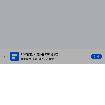
PDF엘리먼트: 원스톱 PDF 솔루션
열기
PDF 편집, 변환, 서명을 간편하게!
제품
원더쉐어
AI 탐색