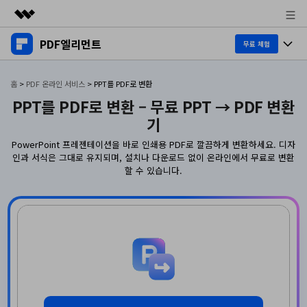
PDF엘리먼트
주요 제품
무료 체험
AIGC 크리에이티비티
제품 투어
비즈니스
홈
>
PDF 온라인 서비스
>
PPT를 PDF로 변환
유틸리티
PPT를 PDF로 변환 – 무료 PPT → PDF 변환
개요
데스크탑
제품 기능
회사 소개
기
솔루션
Windows용
교육용
PowerPoint 프레젠테이션을 바로 인쇄용 PDF로 깔끔하게 변환하세요. 디자
뉴스룸
AI PDF
인과 서식은 그대로 유지되며, 설치나 다운로드 없이 온라인에서 무료로 변환
Mac용
할 수 있습니다.
PDF 읽기
플랜 및 가격
비즈니스
PDF와 채팅하기
모바일 앱
PDF 주석 달기
AI PDF 요약기
도움말 센터
iPhone/iPad용
리소스
PDF 생성
AI PDF 번역기
Android용
고객 지원
PDF 병합
최신 버전 업그레이드
AI 문법 검사기
클라우드
새로운 기능
개인용
도움말 센터
이미지와 채팅하기
무료 다운로드
문서 클라우드