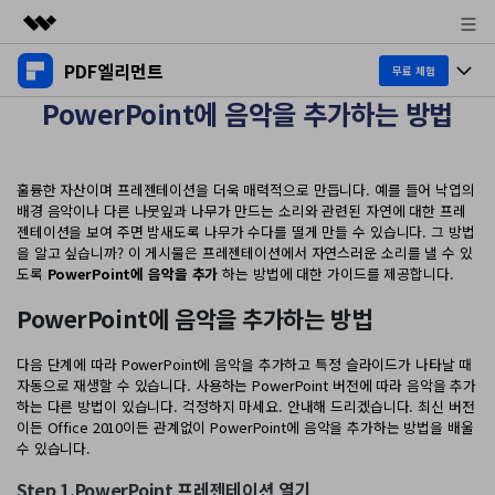
PDF엘리먼트
주요 제품
무료 체험
PowerPoint에 음악을 추가하는 방법
AIGC 크리에이티비티
제품 투어
비즈니스
유틸리티
개요
데스크탑
제품 기능
회사 소개
훌륭한 자산이며 프레젠테이션을 더욱 매력적으로 만듭니다. 예를 들어 낙엽의
솔루션
배경 음악이나 다른 나뭇잎과 나무가 만드는 소리와 관련된 자연에 대한 프레
Windows용
젠테이션을 보여 주면 밤새도록 나무가 수다를 떨게 만들 수 있습니다. 그 방법
교육용
뉴스룸
AI PDF
을 알고 싶습니까? 이 게시물은 프레젠테이션에서 자연스러운 소리를 낼 수 있
Mac용
도록
PowerPoint에 음악을 추가
하는 방법에 대한 가이드를 제공합니다.
PDF 읽기
플랜 및 가격
비즈니스
PDF와 채팅하기
모바일 앱
PowerPoint에 음악을 추가하는 방법
PDF 주석 달기
AI PDF 요약기
도움말 센터
iPhone/iPad용
리소스
다음 단계에 따라 PowerPoint에 음악을 추가하고 특정 슬라이드가 나타날 때
PDF 생성
자동으로 재생할 수 있습니다. 사용하는 PowerPoint 버전에 따라 음악을 추가
AI PDF 번역기
Android용
하는 다른 방법이 있습니다. 걱정하지 마세요. 안내해 드리겠습니다. 최신 버전
고객 지원
PDF 병합
최신 버전 업그레이드
이든 Office 2010이든 관계없이 PowerPoint에 음악을 추가하는 방법을 배울
AI 문법 검사기
클라우드
수 있습니다.
새로운 기능
개인용
도움말 센터
이미지와 채팅하기
무료 다운로드
문서 클라우드
Step 1.PowerPoint 프레젠테이션 열기