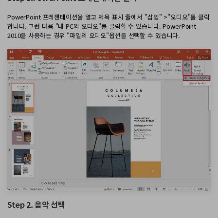
PDF 변환
구독 취소
PDFelement 자료실
PDF 온라인 도구
PowerPoint 프레젠테이션을 열고 제목 표시 줄에서 "삽입" >"오디오"를 클릭
로그인
AI 콘텐츠 탐지기
PDF 편집
합니다. 그런 다음 "내 PC의 오디오"를 클릭할 수 있습니다. PowerPoint
유튜브
2010을 사용하는 경우 "파일의 오디오"옵션을 선택할 수 있습니다.
PDF JPG 변환
AI PDF 재작성
PDF 압축
검색
네이버 블로그
PDF PPT 변환
AI PDF 설명
PDF 구성
PDF 병합
문서와 채팅하기
전문용
PDF 압축
AI 이미지 생성기
PDF 폼
PDF 회전
PDF 서명
기타 온라인 도구
AI 지원 센터
PDF 보호
PDF 일괄 작업
PDF OCR
PDF 데이터 추출
Step 2. 음악 선택