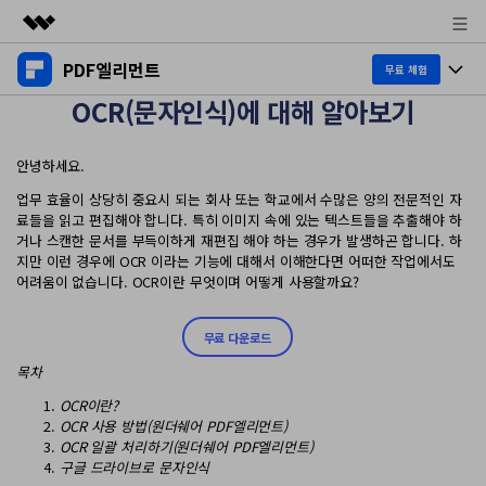
PDF엘리먼트
주요 제품
무료 체험
OCR(문자인식)에 대해 알아보기
AIGC 크리에이티비티
제품 투어
비즈니스
유틸리티
안녕하세요.
개요
데스크탑
제품 기능
회사 소개
솔루션
업무 효율이 상당히 중요시 되는 회사 또는 학교에서 수많은 양의 전문적인 자
Windows용
료들을 읽고 편집해야 합니다. 특히 이미지 속에 있는 텍스트들을 추출해야 하
교육용
뉴스룸
AI PDF
거나 스캔한 문서를 부득이하게 재편집 해야 하는 경우가 발생하곤 합니다. 하
Mac용
지만 이런 경우에 OCR 이라는 기능에 대해서 이해한다면 어떠한 작업에서도
PDF 읽기
어려움이 없습니다. OCR이란 무엇이며 어떻게 사용할까요?
플랜 및 가격
비즈니스
PDF와 채팅하기
모바일 앱
PDF 주석 달기
무료 다운로드
AI PDF 요약기
도움말 센터
iPhone/iPad용
리소스
PDF 생성
목차
AI PDF 번역기
Android용
고객 지원
PDF 병합
최신 버전 업그레이드
OCR
이란
?
OCR
사용 방법
(
원더쉐어
PDF
엘리먼트
)
AI 문법 검사기
클라우드
새로운 기능
OCR 일괄 처리하기(원더쉐어 PDF엘리먼트)
개인용
도움말 센터
구글 드라이브로 문자인식
이미지와 채팅하기
무료 다운로드
문서 클라우드