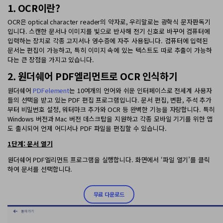
PDF 변환
1. OCR이란?
구독 취소
PDFelement 자료실
PDF 온라인 도구
로그인
AI 콘텐츠 탐지기
OCR은 optical character reader의 약자로, 우리말로는 광학식 문자판독기
PDF 편집
입니다. 스캔한 문서나 이미지를 빛으로 반사해 전기 신호로 바꾸어 컴퓨터에
유튜브
PDF JPG 변환
AI PDF 재작성
입력하는 장치로 각종 고지서나 영수증에 자주 사용됩니다. 컴퓨터에 입력된
PDF 압축
검색
문서는 편집이 가능하고, 특히 이미지 속에 있는 텍스트도 따로 추출이 가능하
네이버 블로그
PDF PPT 변환
다는 큰 장점을 가지고 있습니다.
AI PDF 설명
PDF 구성
2. 원더쉐어 PDF엘리먼트로 OCR 인식하기
PDF 병합
문서와 채팅하기
전문용
원더쉐어
PDFelement
는 10여개의 언어와 쉬운 인터페이스로 전세계 사용자
PDF 압축
들의 선택을 받고 있는 PDF 편집 프로그램입니다. 문서 편집, 변환, 주석 추가
AI 이미지 생성기
PDF 폼
부터 비밀번호 설정, 워터마크 추가와 OCR 등 완벽한 기능을 자랑합니다. 특히
PDF 회전
Windows 버전과 Mac 버전 데스크탑을 지원하고 각종 모바일 기기를 위한 앱
PDF 서명
도 출시되어 언제 어디서나 PDF 파일을 편집할 수 있습니다.
기타 온라인 도구
AI 지원 센터
1
단계
:
문서 열기
PDF 보호
원더쉐어 PDF엘리먼트 프로그램을 실행합니다. 화면에서 ‘파일 열기’를 클릭
PDF 일괄 작업
하여 문서를 선택합니다.
PDF OCR
무료 다운로드
PDF 데이터 추출