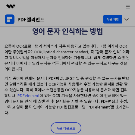
PDF엘리먼트
주요 제품
무료 체험
영어 문자 인식하는 방법
AIGC 크리에이티비티
제품 투어
비즈니스
유틸리티
요즘에 OCR프로그램과 서비스가 자주 이용되고 있습니다. 그럼 여기서 OCR
개요
데스크탑
제품 기능
회사 소개
이란 무엇일까요? OCR(Optical character reader), 즉 ‘광학 문자 인식’ 이라
솔루션
고 합니다. 빛을 이용해서 문자를 인식하는 기술입니다. 쉽게 설명하면 스캔 된
Windows용
문서나 이미지 파일의 문서를 컴퓨터에서 편집할 수 있는 문자로 바꾸는 것을
교육용
뉴스룸
AI PDF
의미합니다.
Mac용
PDF 읽기
가끔 종이에 인쇄된 문서나 PDF파일, JPG파일 중 편집할 수 없는 문서를 받으
플랜 및 가격
비즈니스
PDF와 채팅하기
모바일 앱
면 당황스러울 때가 있는데 OCR기능을 사용해서 수정 가능한 문서로 변환 할
PDF 주석 달기
수 있습니다. 특히 책이나 스캔본등을 OCR기능을 사용해서 문서화 하면 편리
AI PDF 요약기
도움말 센터
iPhone/iPad용
합니다.
PDFelement
에 있는 OCR 기능을 사용한다면 종이에 인쇄되어 있는
리소스
PDF 생성
영어 문자를 인식 해 스캔 한 후 문서화를 시킬 수 있습니다. PDF편집과 수정,
AI PDF 번역기
Android용
그리고 영어 문자 인식이 가능한 PDF편집프로그램 ‘PDFelement’를 소개합니
고객 지원
PDF 병합
최신 버전 업그레이드
다.
AI 문법 검사기
클라우드
새로운 기능
개인용
도움말 센터
무료 다운로드
이미지와 채팅하기
무료 다운로드
문서 클라우드