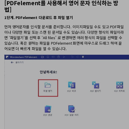
[PDFelement를 사용해서 영어 문자 인식하는 방
PDF 변환
구독 취소
법]
PDFelement 자료실
PDF 온라인 도구
로그인
AI 콘텐츠 탐지기
PDF 편집
1단계. PDFelement 다운로드 후 파일 열기
유튜브
PDF JPG 변환
AI PDF 재작성
PDF 압축
검색
먼저 영어문자를 인식할 문서를 준비합니다. 이미지파일일 수도 있고 PDF파일
네이버 블로그
이나 다양한 파일 또는 스캔 된 문서일 수도 있습니다. 다양한 형식의 파일이라
PDF PPT 변환
AI PDF 설명
PDF 구성
면 ‘파일열기’를 선택 후 ‘All files’ 로 변경하면 여러 형식의 파일을 선택할 수
있습니다. 혹은 원하는 파일을 PDFelement 화면에 마우스로 드래그 하여 끌
PDF 병합
문서와 채팅하기
어오면 더 빠르게 파일을 열 수 있습니다.
전문용
PDF 압축
AI 이미지 생성기
PDF 폼
PDF 회전
PDF 서명
기타 온라인 도구
AI 지원 센터
PDF 보호
PDF 일괄 작업
PDF OCR
PDF 데이터 추출