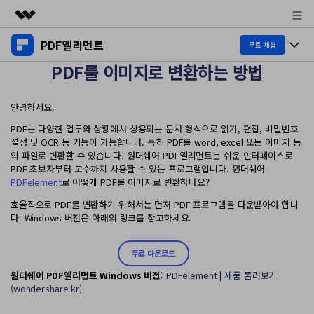
PDF엘리먼트
주요 제품
무료 체험
PDF를 이미지로 변환하는 방법
AIGC 크리에이티비티
제품 투어
비즈니스
유틸리티
안녕하세요.
개요
데스크탑
제품 기능
회사 소개
솔루션
PDF는 다양한 업무와 상황에서 상용되는 문서 형식으로 읽기, 편집, 비밀번호
Windows용
설정 및 OCR 등 기능이 가능합니다. 특히 PDF를 word, excel 또는 이미지 등
교육용
뉴스룸
AI PDF
의 파일로 변환할 수 있습니다. 원더쉐어 PDF엘리먼트는 쉬운 인터페이스로
Mac용
PDF 초보자부터 고수까지 사용할 수 있는 프로그램입니다. 원더쉐어
PDF 읽기
PDFelement
로 어떻게 PDF를 이미지로 변환하나요?
플랜 및 가격
비즈니스
PDF와 채팅하기
모바일 앱
PDF 주석 달기
효율적으로 PDF를 변환하기 위해서는 먼저 PDF 프로그램을 다운받아야 합니
다. Windows 버전은 아래의 링크를 참고하세요.
AI PDF 요약기
도움말 센터
iPhone/iPad용
리소스
PDF 생성
AI PDF 번역기
Android용
무료 다운로드
고객 지원
PDF 병합
최신 버전 업그레이드
원더쉐어
PDF
엘리먼트
Windows
버전
:
PDFelement | 제품 둘러보기
AI 문법 검사기
클라우드
새로운 기능
(wondershare.kr)
개인용
도움말 센터
이미지와 채팅하기
무료 다운로드
문서 클라우드