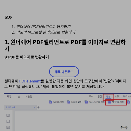
PDF 변환
구독 취소
PDFelement 자료실
PDF 온라인 도구
로그인
AI 콘텐츠 탐지기
PDF 편집
목차
유튜브
PDF JPG 변환
AI PDF 재작성
PDF 압축
검색
원더쉐어
PDF
엘리먼트로 변환하기
네이버 블로그
어도비 아크로뱃 온라인으로 변환하기
PDF PPT 변환
AI PDF 설명
PDF 구성
1. 원더쉐어 PDF엘리먼트로 PDF를 이미지로 변환하
PDF 병합
문서와 채팅하기
기
전문용
★PDF
를 이미지로 변환하기
PDF 압축
AI 이미지 생성기
PDF 폼
PDF 회전
무료 다운로드
PDF 서명
원더쉐어
PDFelement
를 실행한 다음 화면 상단의 도구란에서 ‘변환’>’이미지
기타 온라인 도구
AI 지원 센터
로 변환’을 클릭합니다. ‘저장’ 팝업창이 뜨면 문서를 저장합니다.
PDF 보호
PDF 일괄 작업
PDF OCR
PDF 데이터 추출