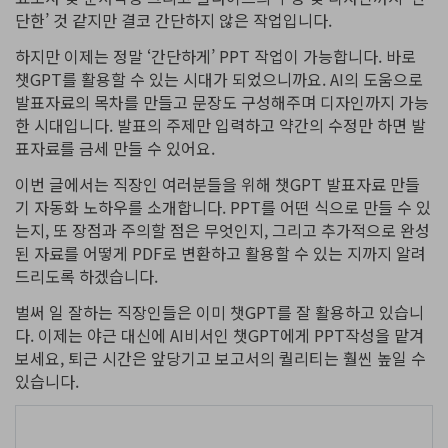
PDF 변환
구독 취소
단한’ 것 같지만 결코 간단하지 않은 작업입니다.
PDFelement 자료실
PDF 온라인 도구
로그인
AI 콘텐츠 탐지기
PDF 편집
하지만 이제는 정말 ‘간단하게’ PPT 작업이 가능합니다. 바로
유튜브
PDF JPG 변환
챗GPT를 활용할 수 있는 시대가 되었으니까요. AI의 도움으로
AI PDF 재작성
PDF 압축
검색
발표자료의 목차를 만들고 문장도 구성해주며 디자인까지 가능
네이버 블로그
PDF PPT 변환
AI PDF 설명
한 시대입니다. 발표의 주제만 입력하고 약간의 수정만 하면 발
PDF 구성
표자료를 금세 만들 수 있어요.
PDF 병합
문서와 채팅하기
전문용
이번 글에서는 직장인 여러분들을 위해 챗GPT 발표자료 만들
PDF 압축
AI 이미지 생성기
기 자동화 노하우를 소개합니다. PPT를 어떤 식으로 만들 수 있
PDF 폼
는지, 또 장점과 주의할 점은 무엇인지, 그리고 추가적으로 완성
PDF 회전
된 자료를 어떻게 PDF로 변환하고 활용할 수 있는 지까지 알려
PDF 서명
드리도록 하겠습니다.
기타 온라인 도구
AI 지원 센터
PDF 보호
벌써 일 잘하는 직장인들은 이미 챗GPT를 잘 활용하고 있습니
다. 이제는 야근 대신에 AI비서인 챗GPT에게 PPT작성을 맡겨
PDF 일괄 작업
보세요, 퇴근 시간은 앞당기고 보고서의 퀄리티는 훨씬 높일 수
PDF OCR
있습니다.
PDF 데이터 추출