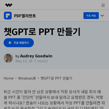
PDF엘리먼트
주요 제품
무료 체험
AIGC 크리에이티비티
제품 투어
챗GPT로 PPT 만들기
비즈니스
유틸리티
개요
데스크탑
제품 기능
회사 소개
무료 체험하기
솔루션
Windows용
교육용
뉴스룸
AI PDF
Audrey Goodwin
by
Mac용
May 13, 26 ·
7 min(s)
PDF 읽기
플랜 및 가격
비즈니스
PDF와 채팅하기
모바일 앱
PDF 주석 달기
AI PDF 요약기
도움말 센터
iPhone/iPad용
리소스
Home
Windows용
챗GPT로 PPT 만들기
PDF 생성
AI PDF 번역기
Android용
고객 지원
PDF 병합
최신 버전 업그레이드
퇴근 시간이 얼마 안 남은 상황에서 직장 상사가 내일 회의 때
AI 문법 검사기
쓸 PPT 좀 ‘간단히’ 만들어서 보내 달라고 요청받은 경우, 어떻
클라우드
새로운 기능
개인용
게 하시나요? 한숨이 나오는 상황에서 막상 PPT를 만들려면 자
도움말 센터
이미지와 채팅하기
무료 다운로드
문서 클라우드
료조사 및 문서작성 그리고 슬라이드의 구성 및 디자인까지 ‘간