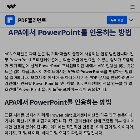
PDF엘리먼트
주요 제품
무료 체험
APA에서 PowerPoint를 인용하는 방법
AIGC 크리에이티비티
제품 투어
비즈니스
유틸리티
개요
데스크탑
제품 기능
회사 소개
APA 스타일은 과학 논문 및 기타 학술지 출판에 사용되는 인용 방법입니다. 일
솔루션
부 PowerPoint 프레젠테이션에는 학술 저널에 필요할 수 있는 정보가 포함되
Windows용
어 있기 때문에 실제 PowerPoint 프레젠테이션 내에서 APA 인용을 찾는 것은
교육용
뉴스룸
AI PDF
드문 일이 아닙니다. 이 가이드에서는
APA로 PowerPoint를 인용
하는 방법
Mac용
을 알아봅니다. 보고서 및 에세이 중 하나에서 기존 PDF 문서를 인용하려면 온
PDF 읽기
플랜 및 가격
라인에서 인용할 PowerPoint를 찾아야합니다. 프레젠테이션을 인용할 때 괄
비즈니스
PDF와 채팅하기
모바일 앱
호안에 "PowerPoint 슬라이드"를 포함하는 것이 중요합니다.
PDF 주석 달기
AI PDF 요약기
도움말 센터
iPhone/iPad용
리소스
APA에서 PowerPoint를 인용하는 방법
PDF 생성
AI PDF 번역기
Android용
표절 사례를 방지하기 위해 PowerPoint 프레젠테이션은 다른 연구 논문이나
고객 지원
PDF 병합
최신 버전 업그레이드
기사와 마찬가지로 취급되어야합니다. 즉, 프레젠테이션에 포함된 외부 출처에
AI 문법 검사기
클라우드
대한 인용이 있어야합니다. 여기에는 직접적인 인용문, 의역 단어 및 아이디어,
새로운 기능
개인용
도움말 센터
이미지, 표 및 데이터, 비디오 및 오디오 파일이 포함됩니다.
이미지와 채팅하기
무료 다운로드
문서 클라우드