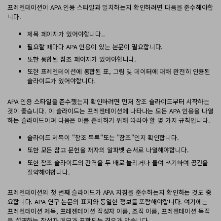
PDF 변환
구독 취소
프레젠테이션이 APA 인용 스타일과 일치하는지 확인하려면 다음을 준수해야합
PDFelement 자료실
니다.
PDF 온라인 도구
로그인
AI 콘텐츠 탐지기
PDF 편집
유튜브
제목 페이지가 있어야합니다..
PDF JPG 변환
AI PDF 재작성
PDF 압축
검색
필요할 때마다 APA 인용이 있는 본문이 필요합니다.
네이버 블로그
PDF PPT 변환
또한 통합된 참조 페이지가 있어야합니다.
AI PDF 설명
PDF 구성
또한 프레젠테이션에 통합된 표, 그림 및 데이터에 대해 완전히 인용된
PDF 병합
문서와 채팅하기
슬라이드가 있어야합니다.
전문용
PDF 압축
AI 이미지 생성기
APA 인용 스타일을 준수했는지 확인하려면 먼저 참조 슬라이드부터 시작하는
PDF 폼
것이 좋습니다. 이 슬라이드는 프레젠테이션에 나타나는 모든 APA 인용을 나열
PDF 회전
하는 슬라이드이며 다음은 이를 준비하기 위해 따라야 할 몇 가지 규칙입니다.
PDF 서명
슬라이드 제목이 "참조 목록"또는 "참조"인지 확인합니다.
기타 온라인 도구
AI 지원 센터
PDF 보호
또한 모든 참고 문헌을 저자의 알파벳 순서로 나열해야합니다.
또한 참조 슬라이드의 간격을 두 배로 늘리거나 들여 쓰기하여 공간을
PDF 일괄 작업
절약해야합니다.
PDF OCR
프레젠테이션의 첫 번째 슬라이드가 APA 지침을 준수하는지 확인하는 것도 중
요합니다. APA 연구 논문의 표지와 동일한 정보를 포함해야합니다. 여기에는
PDF 데이터 추출
프레젠테이션 제목, 프레젠테이션 작성자 이름, 조직 이름, 프레젠테이션 목적
을 설명하는 작성자 메모가 포함되는 경우가 많습니다.