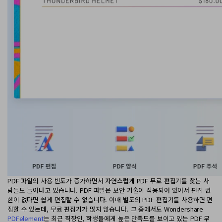
PDF 변환
구독 취소
PDFelement 자료실
PDF 온라인 도구
로그인
AI 콘텐츠 탐지기
PDF 편집
유튜브
PDF JPG 변환
AI PDF 재작성
PDF 압축
검색
네이버 블로그
PDF PPT 변환
AI PDF 설명
PDF 구성
PDF 병합
문서와 채팅하기
전문용
PDF 압축
AI 이미지 생성기
PDF 폼
PDF 회전
PDF 서명
기타 온라인 도구
AI 지원 센터
PDF 보호
PDF 일괄 작업
PDF 파일의 사용 빈도가 증가하면서 자연스럽게 PDF 무료 편집기를 찾는 사
PDF OCR
람들도 늘어나고 있습니다. PDF 파일은 보안 기술이 적용되어 있어서 편집 권
한이 없다면 쉽게 편집할 수 없습니다. 이때 별도의 PDF 편집기를 사용하면 편
PDF 데이터 추출
집할 수 있는데, 무료 편집기가 많지 않습니다. 그 중에서도 Wondershare
PDFelement
는 최근 직장인, 학생들에게 높은 만족도를 보이고 있는 PDF 무