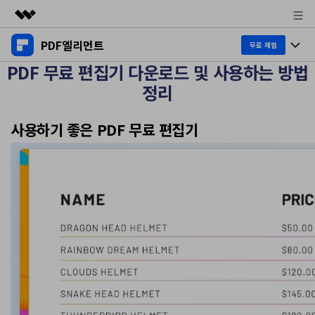
PDF엘리먼트
주요 제품
무료 체험
PDF 무료 편집기 다운로드 및 사용하는 방법
AIGC 크리에이티비티
제품 투어
비즈니스
정리
유틸리티
개요
데스크탑
제품 기능
회사 소개
사용하기 좋은 PDF 무료 편집기
솔루션
Windows용
교육용
뉴스룸
AI PDF
Mac용
PDF 읽기
플랜 및 가격
비즈니스
PDF와 채팅하기
모바일 앱
PDF 주석 달기
AI PDF 요약기
도움말 센터
iPhone/iPad용
리소스
PDF 생성
AI PDF 번역기
Android용
고객 지원
PDF 병합
최신 버전 업그레이드
AI 문법 검사기
클라우드
새로운 기능
개인용
도움말 센터
이미지와 채팅하기
무료 다운로드
문서 클라우드