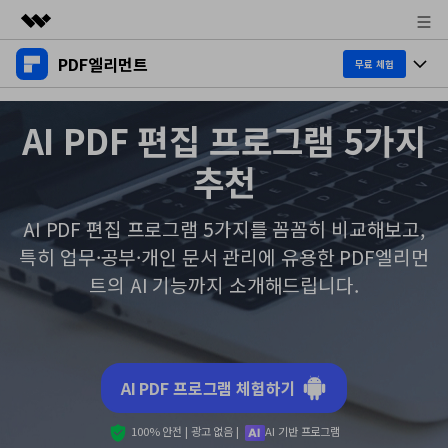
PDF엘리먼트
주요 제품
무료 체험
AIGC 크리에이티비티
제품 투어
비즈니스
AI PDF 편집 프로그램 5가지
유틸리티
개요
데스크탑
제품 기능
회사 소개
추천
솔루션
Windows용
교육용
뉴스룸
AI PDF
AI PDF 편집 프로그램 5가지를 꼼꼼히 비교해보고,
Mac용
PDF 읽기
특히 업무·공부·개인 문서 관리에 유용한 PDF엘리먼
플랜 및 가격
비즈니스
PDF와 채팅하기
모바일 앱
트의 AI 기능까지 소개해드립니다.
PDF 주석 달기
AI PDF 요약기
도움말 센터
iPhone/iPad용
리소스
PDF 생성
AI PDF 번역기
Android용
고객 지원
PDF 병합
최신 버전 업그레이드
AI PDF 프로그램 체험하기
AI 문법 검사기
클라우드
새로운 기능
개인용
도움말 센터
100% 안전 | 광고 없음 |
AI 기반 프로그램
이미지와 채팅하기
무료 다운로드
문서 클라우드