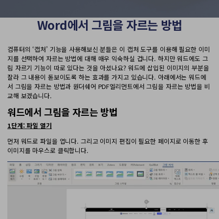
PDF 변환
구독 취소
PDFelement 자료실
PDF 온라인 도구
로그인
AI 콘텐츠 탐지기
Word에서 그림을 자르는 방법
PDF 편집
유튜브
PDF JPG 변환
AI PDF 재작성
PDF 압축
검색
컴퓨터의 ‘캡처’ 기능을 사용해보신 분들은 이 캡처 도구를 이용해 필요한 이미
네이버 블로그
PDF PPT 변환
지를 선택하여 자르는 방법에 대해 매우 익숙하실 겁니다. 하지만 워드에도 그
AI PDF 설명
PDF 구성
림 자르기 기능이 따로 있다는 것을 아셨나요? 워드에 삽입된 이미지의 부분을
PDF 병합
잘라 그 내용이 돋보이도록 하는 효과를 가지고 있습니다. 아래에서는 워드에
문서와 채팅하기
전문용
서 그림을 자르는 방법과 원더쉐어 PDF엘리먼트에서 그림을 자르는 방법을 비
PDF 압축
교해 보겠습니다.
AI 이미지 생성기
PDF 폼
워드에서 그림을 자르는 방법
PDF 회전
PDF 서명
1단계: 파일 열기
기타 온라인 도구
AI 지원 센터
먼저 워드로 파일을 엽니다. 그리고 이미지 편집이 필요한 페이지로 이동한 후
PDF 보호
이미지를 마우스로 클릭합니다.
PDF 일괄 작업
PDF OCR
PDF 데이터 추출