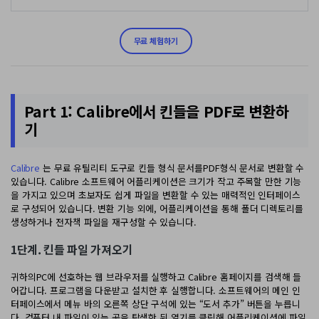
PDF 변환
구독 취소
PDFelement 자료실
PDF 온라인 도구
로그인
AI 콘텐츠 탐지기
PDF 편집
무료 체험하기
유튜브
PDF JPG 변환
AI PDF 재작성
PDF 압축
검색
네이버 블로그
PDF PPT 변환
AI PDF 설명
PDF 구성
Part 1: Calibre에서 킨들을 PDF로 변환하
PDF 병합
문서와 채팅하기
전문용
기
PDF 압축
AI 이미지 생성기
PDF 폼
PDF 회전
Calibre
는 무료 유틸리티 도구로 킨들 형식 문서를PDF형식 문서로 변환할 수
있습니다. Calibre 소프트웨어 어플리케이션은 크기가 작고 주목할 만한 기능
PDF 서명
을 가지고 있으며 초보자도 쉽게 파일을 변환할 수 있는 매력적인 인터페이스
기타 온라인 도구
AI 지원 센터
로 구성되어 있습니다. 변환 기능 외에, 어플리케이션을 통해 폴더 디렉토리를
PDF 보호
생성하거나 전자책 파일을 재구성할 수 있습니다.
PDF 일괄 작업
1단계. 킨들 파일 가져오기
PDF OCR
귀하의PC에 선호하는 웹 브라우저를 실행하고 Calibre 홈페이지를 검색해 들
어갑니다. 프로그램을 다운받고 설치한 후 실행합니다. 소프트웨어의 메인 인
PDF 데이터 추출
터페이스에서 메뉴 바의 오른쪽 상단 구석에 있는 “도서 추가” 버튼을 누릅니
다. 컴퓨터 내 파일이 있는 곳을 탐색한 뒤 열기를 클릭해 어플리케이션에 파일