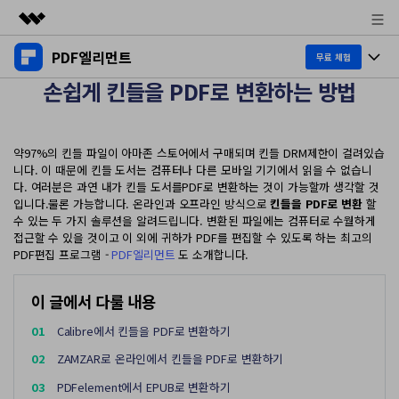
PDF엘리먼트
주요 제품
무료 체험
손쉽게 킨들을 PDF로 변환하는 방법
AIGC 크리에이티비티
제품 투어
비즈니스
유틸리티
개요
데스크탑
제품 기능
회사 소개
약97%의 킨들 파일이 아마존 스토어에서 구매되며 킨들 DRM제한이 걸려있습
솔루션
니다. 이 때문에 킨들 도서는 컴퓨터나 다른 모바일 기기에서 읽을 수 없습니
Windows용
다. 여러분은 과연 내가 킨들 도서를PDF로 변환하는 것이 가능할까 생각할 것
교육용
뉴스룸
AI PDF
입니다.물론 가능합니다. 온라인과 오프라인 방식으로
킨들을 PDF로 변환
할
Mac용
수 있는 두 가지 솔루션을 알려드립니다. 변환된 파일에는 컴퓨터로 수월하게
PDF 읽기
플랜 및 가격
접근할 수 있을 것이고 이 외에 귀하가 PDF를 편집할 수 있도록 하는 최고의
비즈니스
PDF와 채팅하기
모바일 앱
PDF편집 프로그램 -
PDF엘리먼트
도 소개합니다.
PDF 주석 달기
AI PDF 요약기
도움말 센터
iPhone/iPad용
리소스
PDF 생성
이 글에서 다룰 내용
AI PDF 번역기
Android용
고객 지원
01
Calibre에서 킨들을 PDF로 변환하기
PDF 병합
최신 버전 업그레이드
AI 문법 검사기
클라우드
02
ZAMZAR로 온라인에서 킨들을 PDF로 변환하기
새로운 기능
개인용
도움말 센터
이미지와 채팅하기
03
PDFelement에서 EPUB로 변환하기
무료 다운로드
문서 클라우드