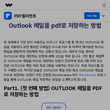
PDF엘리먼트
주요 제품
무료 체험
Outlook 메일을 pdf로 저장하는 방법
AIGC 크리에이티비티
제품 투어
비즈니스
유틸리티
개요
데스크탑
제품 기능
회사 소개
전 세계에서 가장 많이 사용되는 비즈니스 프로그램 중 하나인 OUTLOOK 메
솔루션
일을 사용하다 보면 중요한 이메일은 수시로 PDF 로 바꾸어 영구보관 하거나
Windows용
파일을 변환하여 저장해야 하는 상황이 생깁니다. 따라서 이럴 경우엔
교육용
뉴스룸
AI PDF
OUTLOOK 메일 저장하는 방법에 대해 고민을 하게 됩니다. 가장 좋은 해결책
Mac용
은 OUTLOOK 메일을 PDF로 저장하는 방법이 간단하게 프로그램 되어 있는
PDF 읽기
플랜 및 가격
전문 OUTLOOK 메일 저장 프로그램을 사용하는 것입니다. 주로 어도비를 많
비즈니스
PDF와 채팅하기
모바일 앱
이 사용합니다. 하지만 오늘은 OUTLOOK 메일 저장 혹은 OUTLOOK 메일을
PDF 주석 달기
PDF로 저장하는 방법이 가장 간편한 Wondershare사의
PDFelement
프로그
AI PDF 요약기
도움말 센터
iPhone/iPad용
리소스
램을 통해 OUTLOOK 메일 저장하는 방법을 소개하고자 합니다.
PDF 생성
Part1. (첫 번째 방법) OUTLOOK 메일을 PDF
AI PDF 번역기
Android용
고객 지원
PDF 병합
최신 버전 업그레이드
로 저장하는 방법
AI 문법 검사기
클라우드
새로운 기능
개인용
도움말 센터
이미지와 채팅하기
무료 다운로드
문서 클라우드
무료 다운로드