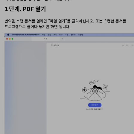
PDF 변환
구독 취소
1 단계. PDF 열기
PDFelement 자료실
PDF 온라인 도구
로그인
AI 콘텐츠 탐지기
PDF 편집
유튜브
번역할 스캔 문서를 열려면 "파일 열기"를 클릭하십시오. 또는 스캔한 문서를
PDF JPG 변환
AI PDF 재작성
프로그램으로 끌어다 놓기만 하면 됩니다.
PDF 압축
검색
네이버 블로그
PDF PPT 변환
AI PDF 설명
PDF 구성
PDF 병합
문서와 채팅하기
전문용
PDF 압축
AI 이미지 생성기
PDF 폼
PDF 회전
PDF 서명
기타 온라인 도구
AI 지원 센터
PDF 보호
PDF 일괄 작업
PDF OCR
PDF 데이터 추출