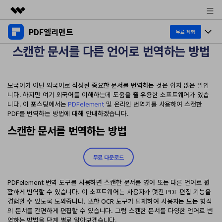
PDF엘리먼트
주요 제품
무료 체험
스캔한 문서를 다른 언어로 번역하는 방법
AIGC 크리에이티비티
제품 투어
비즈니스
유틸리티
개요
데스크탑
제품 기능
회사 소개
모국어가 아닌 외국어로 작성된 중요한 문서를 번역하는 것은 쉽지 않은 일입
솔루션
니다. 하지만 여기 외국어를 이해하는데 도움을 줄 유용한 소프트웨어가 있습
Windows용
니다. 이 포스팅에서는
PDFelement
및 온라인 번역기를 사용하여 스캔한
교육용
뉴스룸
AI PDF
PDF를 번역하는 방법에 대해 안내하겠습니다.
Mac용
PDF 읽기
스캔한 문서를 번역하는 방법
플랜 및 가격
비즈니스
PDF와 채팅하기
모바일 앱
PDF 주석 달기
AI PDF 요약기
도움말 센터
iPhone/iPad용
리소스
무료 다운로드
PDF 생성
AI PDF 번역기
Android용
PDFelement 번역 도구를 사용하면 스캔한 문서를 영어 또는 다른 언어로 원
고객 지원
PDF 병합
최신 버전 업그레이드
활하게 번역할 수 있습니다. 이 소프트웨어는 사용자가 멋진 PDF 편집 기능을
AI 문법 검사기
클라우드
경험할 수 있도록 도와줍니다. 또한 OCR 도구가 탑재하여 사용자는 모든 형식
새로운 기능
개인용
도움말 센터
의 문서를 간편하게 편집할 수 있습니다. 그럼 스캔한 문서를 다양한 언어로 번
이미지와 채팅하기
무료 다운로드
문서 클라우드
역하는 방법을 단계 별로 알아보겠습니다.