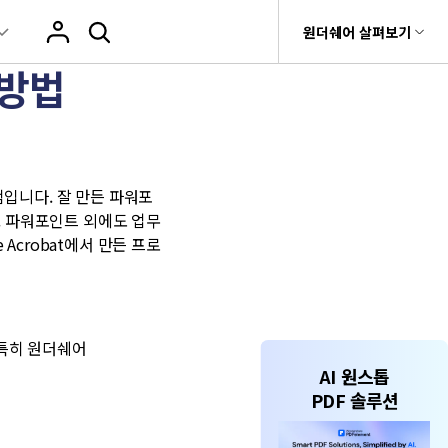
움말 센터
원더쉐어 살펴보기
 방법
원더쉐어 소개
PDF 온라인 도구
비티
 제품
유틸리티
비즈니스
rit
Dr.Fone
제휴
PDF OCR
PDF JPG 변환
로그
구
입니다. 잘 만든 파워포
Recoverit
회사 소개
t
. 파워포인트 외에도 업무
PDF 데이터 추출
PDF PPT 변환
상, 사진 등 복구
Acrobat에서 만든 프로
뉴스룸
e
AI PDF 요약기
PDF 병합
기 관리
플랜 및 가격
fe
PDF 전자 서명
PDF 압축
 앱
도움말 센터
 특히 원더쉐어
PDF 회전
AI 원스톱
PDF 솔루션
기타 온라인 도구