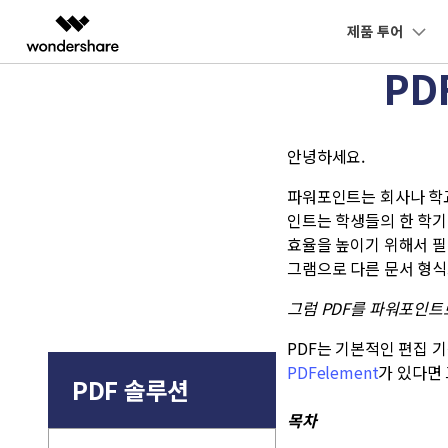
제품 투어
주요 
PD
AIGC 크리에이티비티
개요
솔루션
교육용
데스크탑
개인용
모바일
동영상 크리에이티비티
마인드맵 및 다이어그램
PDF 솔루션
엔터프라이즈
최신 버전 업그레이
PDF와 채팅하기
안녕하세요.
Filmora
EdrawMax
PDFeleme
교육
Windows용
iPhon
PDF 읽기
P
새로운 기능
쉽고 재미있는 영상 편집
순서도 프로그램
AI PDF 요약기
파워포인트는 회사나 학
파트너
UniConverter
EdrawMind
인트는 학생들의 한 학기
Mac용
Andr
PDF 주석 달기
P
올인원 미디어 툴박스
마인드맵 프로그램
AI PDF 번역기
효율을 높이기 위해서 필수
제휴
DemoCreator
그램으로 다른 문서 형식
PDF 생성
P
강력한 화면 녹화
AI 문법 검사기
그럼
PDF
를 파워포인트
Media.io
PDF 병합
P
AI 동영상, 이미지, 음악 생성기
이미지와 채팅하기
PDF는 기본적인 편집 
PDFelement
가 있다면 
PDF 솔루션
목차