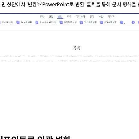
면 상단에서 ‘변환’>’PowerPoint로 변환’ 클릭을 통해 문서 형식을