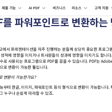
제품 기능
AI PDF
비즈니스
리소스
고객 지원
제품
비즈니스
회사 소개
뉴스룸
플랜 및 가격
도
F를 파워포인트로 변환하는
유틸리티
회사 소개
원더쉐어의 스토리
 앱
전문용
클라우드
 제품
마인드맵 및 다이어그램
PDF 제품
동영상 크리에이티
유틸리티
드
도움말 센터
유튜브
AI 콘텐츠 탐지기
PDFelement 자료실
채용 정보
nt
EdrawMind
PDFelement
Filmora
Recove
e/iPad용
문서 클라우드
DF 변환
PDF 폼
구독 취소
네이버 블
PDF 제작 및 편집
데이터 복
AI PDF 재작성
교에서 프레젠테이션을 자주 진행하는 분들께 상당히 중요한 프로그램
문의하기
EdrawMax
UniConverter
도큐먼트 클라우드
Repairi
 성적에 영향을 미치거나 회사원들의 성과에 영향을 미치기도 합니다
oid용
DF 편집
PDF 서명
클라우드 기반 파일 관리
손상된 동영
AI PDF 설명
로 사용되는 프로그램으로 PDF를 꼽을 수 있습니다. PDF는 Adobe 
DemoCreator
PDFelement Online
Dr.Fon
으로 변환이 가능한 툴입니다.
DF 압축
PDF 보호
무료 온라인 PDF 도구
모바일 기
문서와 채팅하기
로 변환이 가능한가요
?
HiPDF
FamiSa
DF 구성
PDF 일괄 작업
무료 올인원 온라인 PDF 도구
자녀 보호
AI 이미지 생성기
기능부터 한글, 이미지, 파워포인트 등의 형식으로 변환이 가능합니다.
그 누구나 손쉽게 따라할 수 있죠.
모든 제품 알아보기
모든 기능 알아보기
AI 지원 센터