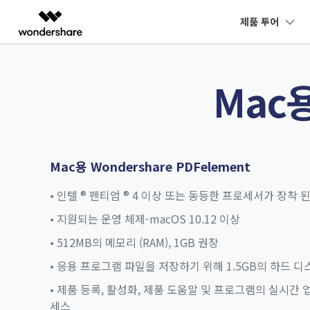
제품 투어
주요 
AIGC 크리에이티비티
개요
솔루션
Mac용
교육용
데스크탑
개인용
모바일
동영상 크리에이티비티
마인드맵 및 다이어그램
PDF 솔루션
엔터프라이즈
최신 버전 업그레이
PDF와 채팅하기
Filmora
EdrawMax
PDFeleme
교육
Windows용
iPhon
PDF 읽기
P
새로운 기능
쉽고 재미있는 영상 편집
순서도 프로그램
AI PDF 요약기
파트너
UniConverter
EdrawMind
Mac용
Andr
PDF 주석 달기
P
올인원 미디어 툴박스
마인드맵 프로그램
AI PDF 번역기
Mac용 Wondershare PDFelement
제휴
DemoCreator
PDF 생성
P
강력한 화면 녹화
• 인텔 ® 펜티엄 ® 4 이상 또는 동등한 프로세서가 장착 
AI 문법 검사기
Media.io
• 지원되는 운영 체제-macOS 10.12 이상
PDF 병합
P
AI 동영상, 이미지, 음악 생성기
이미지와 채팅하기
• 512MB의 메모리 (RAM), 1GB 권장
• 응용 프로그램 파일을 저장하기 위해 1.5GB의 하드 디
• 제품 등록, 활성화, 제품 도움말 및 프로그램의 실시간 
세스