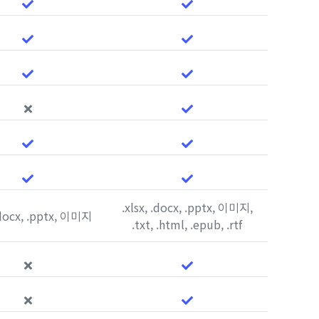
.xlsx, .docx, .pptx, 이미지,
 .docx, .pptx, 이미지
.txt, .html, .epub, .rtf