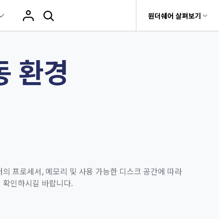
움말 센터
원더쉐어 살펴보기
원더쉐어 소개
작동 환경
PDF 온라인 도구
비티
 제품
유틸리티
비즈니스
rit
Dr.Fone
제휴
PDF OCR
PDF JPG 변환
로그
구
Recoverit
회사 소개
t
PDF 데이터 추출
PDF PPT 변환
상, 사진 등 복구
뉴스룸
e
AI PDF 요약기
PDF 병합
기 관리
플랜 및 가격
fe
PDF 전자 서명
PDF 압축
 앱
도움말 센터
터의 프로세서, 메모리 및 사용 가능한 디스크 공간에 따라
PDF 회전
지 확인하시길 바랍니다.
기타 온라인 도구