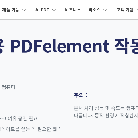
제품 기능
AI PDF
비즈니스
리소스
고객 지원
제품
비즈니스
회사 소개
뉴스룸
플랜 및 가격
도
유틸리티
회사 소개
 PDFelement 
원더쉐어의 스토리
 앱
전문용
클라우드
 제품
마인드맵 및 다이어그램
PDF 제품
동영상 크리에이티
유틸리티
드
도움말 센터
유튜브
AI 콘텐츠 탐지기
PDFelement 자료실
채용 정보
nt
EdrawMind
PDFelement
Filmora
Recove
e/iPad용
문서 클라우드
DF 변환
PDF 폼
구독 취소
네이버 블
PDF 제작 및 편집
데이터 복
AI PDF 재작성
문의하기
EdrawMax
UniConverter
도큐먼트 클라우드
Repairi
oid용
DF 편집
PDF 서명
클라우드 기반 파일 관리
손상된 동영
AI PDF 설명
DemoCreator
PDFelement Online
Dr.Fon
DF 압축
PDF 보호
무료 온라인 PDF 도구
모바일 기
된 컴퓨터
문서와 채팅하기
주의 :
HiPDF
FamiSa
DF 구성
PDF 일괄 작업
무료 올인원 온라인 PDF 도구
자녀 보호
AI 이미지 생성기
문서 처리 성능 및 속도는 컴퓨
다릅니다. 동작 환경이 적합한
모든 제품 알아보기
스크 여유 공간 필요
모든 기능 알아보기
AI 지원 센터
업데이트를 얻는 데 필요한 웹 액