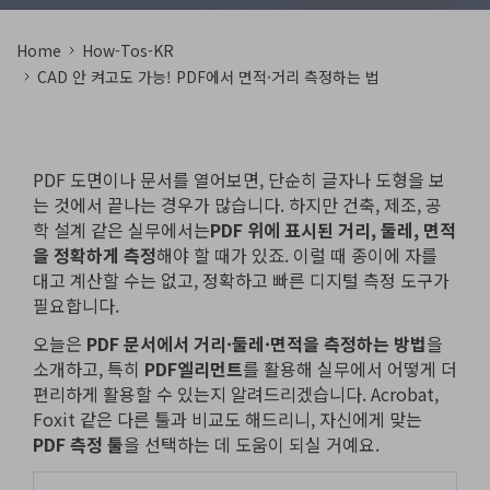
PDF 변환
구독 취소
PDFelement 자료실
PDF 온라인 도구
로그인
AI 콘텐츠 탐지기
Home
How-Tos-KR
PDF 편집
유튜브
CAD 안 켜고도 가능! PDF에서 면적·거리 측정하는 법
PDF JPG 변환
AI PDF 재작성
PDF 압축
검색
네이버 블로그
PDF PPT 변환
AI PDF 설명
PDF 구성
PDF 병합
PDF 도면이나 문서를 열어보면, 단순히 글자나 도형을 보
문서와 채팅하기
전문용
는 것에서 끝나는 경우가 많습니다. 하지만 건축, 제조, 공
PDF 압축
AI 이미지 생성기
학 설계 같은 실무에서는
PDF 위에 표시된 거리, 둘레, 면적
PDF 폼
을 정확하게 측정
해야 할 때가 있죠. 이럴 때 종이에 자를
PDF 회전
대고 계산할 수는 없고, 정확하고 빠른 디지털 측정 도구가
PDF 서명
필요합니다.
기타 온라인 도구
AI 지원 센터
PDF 보호
오늘은
PDF 문서에서 거리·둘레·면적을 측정하는 방법
을
소개하고, 특히
PDF엘리먼트
를 활용해 실무에서 어떻게 더
PDF 일괄 작업
편리하게 활용할 수 있는지 알려드리겠습니다. Acrobat,
PDF OCR
Foxit 같은 다른 툴과 비교도 해드리니, 자신에게 맞는
PDF 측정 툴
을 선택하는 데 도움이 되실 거예요.
PDF 데이터 추출