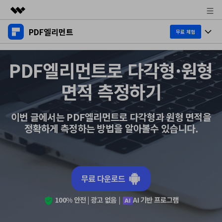
PDF엘리먼트
주요 제품
무료 체험
AIGC 크리에이티비티
제품 투어
비즈니스
PDF엘리먼트로 다각형·원형
유틸리티
개요
데스크탑
제품 기능
회사 소개
면적 측정하기
솔루션
Windows용
교육용
뉴스룸
AI PDF
이번 글에서는 PDF엘리먼트로 다각형과 원형 면적을
Mac용
PDF 읽기
정확하게 측정하는 방법을 알아볼수 있습니다.
플랜 및 가격
비즈니스
PDF와 채팅하기
모바일 앱
PDF 주석 달기
AI PDF 요약기
도움말 센터
iPhone/iPad용
리소스
PDF 생성
AI PDF 번역기
Android용
무료 다운로드
고객 지원
PDF 병합
최신 버전 업그레이드
AI 문법 검사기
클라우드
100% 안전 | 광고 없음 |
AI 기반 프로그램
새로운 기능
개인용
도움말 센터
이미지와 채팅하기
무료 다운로드
문서 클라우드