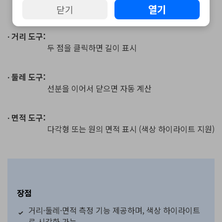
메뉴에서
[주석] → [측정]
메뉴 선택
열기
닫기
PDF 문서 내의 거리·둘레·면적 측정
∙ 거리 도구:
두 점을 클릭하면 길이 표시
∙ 둘레 도구:
선분을 이어서 닫으면 자동 계산
∙ 면적 도구:
다각형 또는 원의 면적 표시 (색상 하이라이트 지원)
장점
거리·둘레·면적 측정 기능 제공하며, 색상 하이라이트
로 시각화 가능