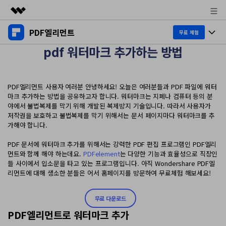
PDF엘리먼트
주요 제품
무료 체험
pdf 워터마크 추가하는 방법
AIGC 크리에이티비티
제품 투어
비즈니스
유틸리티
개요
데스크탑
제품 기능
회사 소개
PDF엘리먼트 사용자 여러분 안녕하세요! 오늘은 여러분들과 PDF 파일에 워터
솔루션
마크 추가하는 방법을 공유하고자 합니다. 워터마크는 지폐나 컴퓨터 등의 분
Windows용
야에서 불법복제를 막기 위해 개발된 복제방지 기술입니다. 따라서 사용자가
교육용
뉴스룸
AI PDF
저작권을 보호하고 불법복제를 막기 위해서는 문서 페이지마다 워터마크를 추
Mac용
가해야 합니다.
PDF 읽기
플랜 및 가격
비즈니스
PDF와 채팅하기
모바일 앱
PDF 문서에 워터마크 추가를 위해서는 강력한 PDF 편집 프로그램인 PDF엘리
PDF 주석 달기
먼트와 함께 해야 하는데요.
PDFelement
는 다양한 기능과 효율성으로 직장인
AI PDF 요약기
도움말 센터
iPhone/iPad용
리소스
들 사이에서 입소문을 타고 있는 프로그램입니다. 아직 Wondershare PDF엘
PDF 생성
리먼트에 대해 생소한 분들은 어서 홈페이지를 방문하여 무료체험 해보세요!
AI PDF 번역기
Android용
고객 지원
PDF 병합
최신 버전 업그레이드
AI 문법 검사기
무료 다운로드
클라우드
새로운 기능
개인용
PDF엘리먼트로 워터마크 추가
도움말 센터
이미지와 채팅하기
무료 다운로드
문서 클라우드