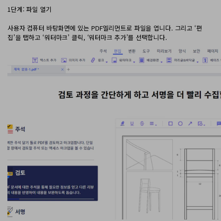
PDF 변환
구독 취소
1단계: 파일 열기
PDFelement 자료실
PDF 온라인 도구
로그인
AI 콘텐츠 탐지기
PDF 편집
사용자 컴퓨터 바탕화면에 있는 PDF엘리먼트로 파일을 엽니다. 그리고 ‘편
유튜브
PDF JPG 변환
집’을 탭하고 ‘워터마크’ 클릭, ‘워터마크 추가’를 선택합니다.
AI PDF 재작성
PDF 압축
검색
네이버 블로그
PDF PPT 변환
AI PDF 설명
PDF 구성
PDF 병합
문서와 채팅하기
전문용
PDF 압축
AI 이미지 생성기
PDF 폼
PDF 회전
PDF 서명
기타 온라인 도구
AI 지원 센터
PDF 보호
PDF 일괄 작업
PDF OCR
PDF 데이터 추출